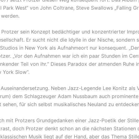
Park West“ von John Coltrane, Steve Swallows „Falling Gra
t werden.
 Protzer sein Konzept bedächtiger und konzentrierter Impr
chaft. Er sucht nicht die Idylle in der Nische, sondern ste
Studios in New York als Aufnahmeort nur konsequent. „Der 
zer. „Vor den Aufnahmen war ich ein paar Stunden im Centr
nkender Teil von ihr.“ Dieses Paradox der atmenden Ruhe i
 York Slow“.
r Auseinandersetzung. Neben Jazz-Legende Lee Konitz als Ver
erum) dem Schlagzeuger Adam Nussbaum auch prominente Kü
 sehen, für sich selbst musikalisches Neuland zu entdecken
 sich mit Protzers Grundgedanken einer Jazz-Poetik der Stil
trast, doch Protzer denkt schon an die nächsten Stationen de
ur klassischen Musik liegt auf der Hand, aber das Thema Stil