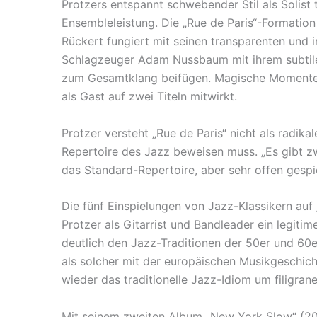
Protzers entspannt schwebender Stil als Solist
Ensembleleistung. Die „Rue de Paris“-Formatio
Rückert fungiert mit seinen transparenten und i
Schlagzeuger Adam Nussbaum mit ihrem subtilen
zum Gesamtklang beifügen. Magische Momente 
als Gast auf zwei Titeln mitwirkt.
Protzer versteht „Rue de Paris“ nicht als radi
Repertoire des Jazz beweisen muss. „Es gibt zwe
das Standard-Repertoire, aber sehr offen gespiel
Die fünf Einspielungen von Jazz-Klassikern auf 
Protzer als Gitarrist und Bandleader ein legiti
deutlich den Jazz-Traditionen der 50er und 60er
als solcher mit der europäischen Musikgeschicht
wieder das traditionelle Jazz-Idiom um filigran
Mit seinem zweiten Album „New York Slow“ (20