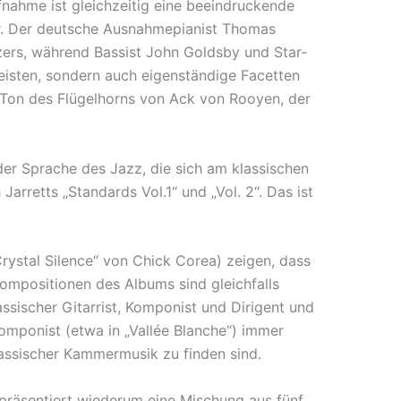
fnahme ist gleichzeitig eine beeindruckende
er. Der deutsche Ausnahmepianist Thomas
tzers, während Bassist John Goldsby und Star-
eisten, sondern auch eigenständige Facetten
Ton des Flügelhorns von Ack von Rooyen, der
der Sprache des Jazz, die sich am klassischen
arretts „Standards Vol.1“ und „Vol. 2“. Das ist
Crystal Silence“ von Chick Corea) zeigen, dass
nkompositionen des Albums sind gleichfalls
assischer Gitarrist, Komponist und Dirigent und
Komponist (etwa in „Vallée Blanche“) immer
klassischer Kammermusik zu finden sind.
präsentiert wiederum eine Mischung aus fünf