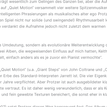
 trägt wesentlich zum Gelingen des Ganzen bei, aber die Au
n auf „Quiet Motion“ versammelt vier weitere Spitzenmusik
ntelligenten Phrasierungen als musikalisches alter ego Pro
 Spiel nicht nur solide (und swingende!) Rhythmusarbeit l
verdankt die Aufnahme jedoch nicht zuletzt dem warmen 
kale Umdeutung, sondern als evolutionäre Weiterentwicklung 
i Alben, die wegweisenden Einfluss auf mich hatten, Keith J
t, einfach anders als es je zuvor ein Pianist vermochte“.
„Quiet Motion“ (u.a. „Giant Steps“ von John Coltrane und „
mer Erbe des Standard-Interpreten Jarrett ist. Die vier Eige
 Jahre verpflichtet. Aber Protzer ist auch ausgebildeter kl
e vertraut. Es ist daher wenig verwunderlich, dass er als 
e und fein gewebte Texturen bereichert, die sonst eher in 
07) setzt Protzer diesen Weg konsequent fort. Das Album 