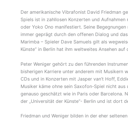
Der amerikanische Vibrafonist David Friedman geh
Spiels ist in zahllosen Konzerten und Aufnahmen
oder Yoko Ono manifestiert. Seine Begegnungen m
immer geprägt durch den offenen Dialog und das 
Marimba – Spieler Dave Samuels gilt als wegweise
Künste“ in Berlin hat ihm weltweites Ansehen au
Peter Weniger gehört zu den führenden Instrument
bisherigen Karriere unter anderem mit Musikern
CDs und in Konzerten mit Jasper van’t Hoff, Eddie
Musiker käme ohne sein Saxofon-Spiel nicht aus u
genauso geschätzt wie in Paris oder Barcelona. N
der „Universität der Künste“- Berlin und ist dort d
Friedman und Weniger bilden in der eher selten