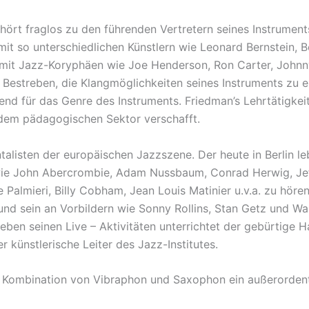
ört fraglos zu den führenden Vertretern seines Instrument
 mit so unterschiedlichen Künstlern wie Leonard Bernstein,
it Jazz-Koryphäen wie Joe Henderson, Ron Carter, Johnny 
Bestreben, die Klangmöglichkeiten seines Instruments zu e
nd für das Genre des Instruments. Friedman’s Lehrtätigkei
f dem pädagogischen Sektor verschafft.
alisten der europäischen Jazzszene. Der heute in Berlin leb
 wie John Abercrombie, Adam Nussbaum, Conrad Herwig, Je
 Palmieri, Billy Cobham, Jean Louis Matinier u.v.a. zu hören
nd sein an Vorbildern wie Sonny Rollins, Stan Getz und Wa
eben seinen Live – Aktivitäten unterrichtet der gebürtige
er künstlerische Leiter des Jazz-Institutes.
en Kombination von Vibraphon und Saxophon ein außerorden