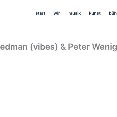
start
wir
musik
kunst
büh
iedman (vibes) & Peter Wenige