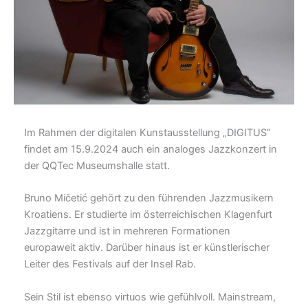
Im Rahmen der digitalen Kunstausstellung „DIGITUS“
findet am 15.9.2024 auch ein analoges Jazzkonzert in
der QQTec Museumshalle statt.
Bruno Mičetić gehört zu den führenden Jazzmusikern
Kroatiens. Er studierte im österreichischen Klagenfurt
Jazzgitarre und ist in mehreren Formationen
europaweit aktiv. Darüber hinaus ist er künstlerischer
Leiter des Festivals auf der Insel Rab.
Sein Stil ist ebenso virtuos wie gefühlvoll. Mainstream,