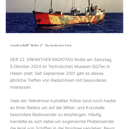
Sendeschiff “Mebo 2” - lizenzfreies Foto
DER 22. ERKRATHER RADIOTAG findet am Samstag,
5.Oktober 2024 im Technischen Museum QQTec in
Hilden statt. Seit September 2001 gibt es dieses
jährliche Treffen von Radiohörern mit besonderen
Interessen.
Viele der Teilnehmer kurbelten früher (und noch heute)
an ihren Radios um auf der Mittel- und Kurzwelle
besondere Radiosender zu empfangen. Häufig
handelte es sich dabei um sogenannte Piratensender
die legal von Schiffen in der Nordsee sendeten. Bevor