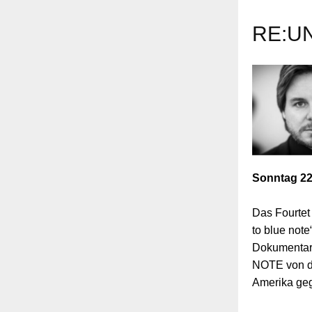
RE:UNI
Sonntag 22
Das Fourtet
to blue not
Dokumentar
NOTE von de
Amerika geg