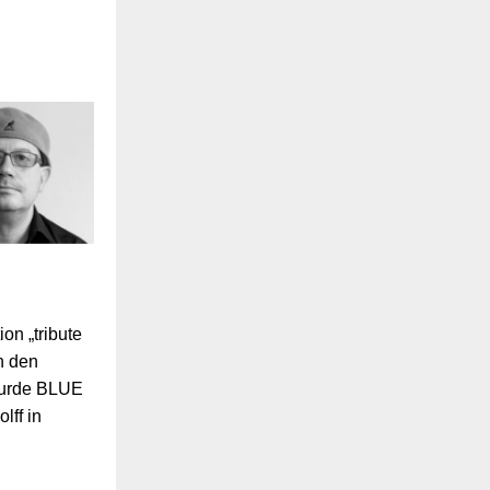
on „tribute
h den
wurde BLUE
ff in