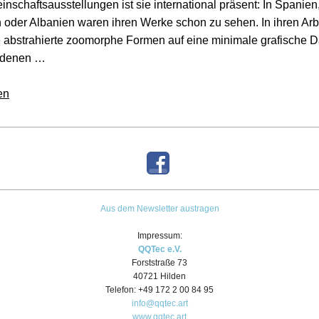
nschaftsausstellungen ist sie international präsent: In Spanien
oder Albanien waren ihren Werke schon zu sehen. In ihren Arb
ie abstrahierte zoomorphe Formen auf eine minimale grafische D
iedenen …
en
Aus dem Newsletter austragen
Impressum:
QQTec e.V.
Forststraße 73
40721 Hilden
Telefon: +49 172 2 00 84 95
info@qqtec.art
www.qqtec.art