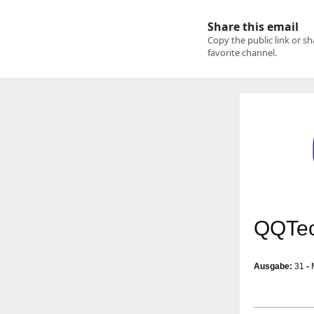
QQTec
Ausgabe:
31
-