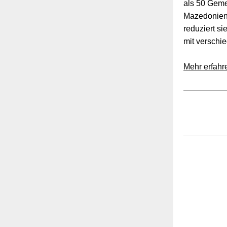
als 50 Gemei
Mazedonien 
reduziert s
mit versch
Mehr erfahr