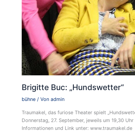
Brigitte Buc: „Hundswetter“
bühne
/ Von
admin
Traumakel, das furiose Theater spielt „Hundswett
Donnerstag, 27. September, jeweils um 19,30 Uhr E
Informationen und Link unter: www.traumakel.de