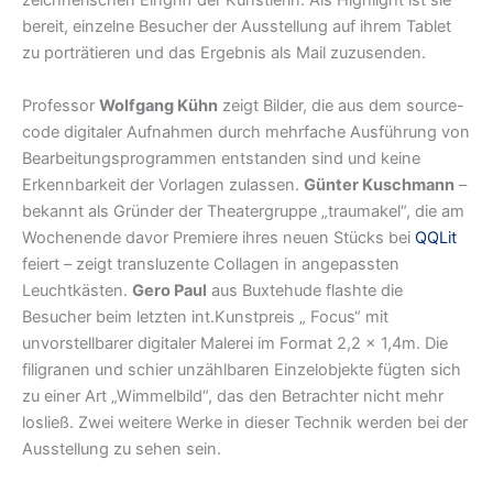
zeichnerischen Eingriff der Künstlerin. Als Highlight ist sie
bereit, einzelne Besucher der Ausstellung auf ihrem Tablet
zu porträtieren und das Ergebnis als Mail zuzusenden.
Professor
Wolfgang Kühn
zeigt Bilder, die aus dem source-
code digitaler Aufnahmen durch mehrfache Ausführung von
Bearbeitungsprogrammen entstanden sind und keine
Erkennbarkeit der Vorlagen zulassen.
Günter Kuschmann
–
bekannt als Gründer der Theatergruppe „traumakel“, die am
Wochenende davor Premiere ihres neuen Stücks bei
QQLit
feiert – zeigt transluzente Collagen in angepassten
Leuchtkästen.
Gero Paul
aus Buxtehude flashte die
Besucher beim letzten int.Kunstpreis „ Focus“ mit
unvorstellbarer digitaler Malerei im Format 2,2 x 1,4m. Die
filigranen und schier unzählbaren Einzelobjekte fügten sich
zu einer Art „Wimmelbild“, das den Betrachter nicht mehr
losließ. Zwei weitere Werke in dieser Technik werden bei der
Ausstellung zu sehen sein.