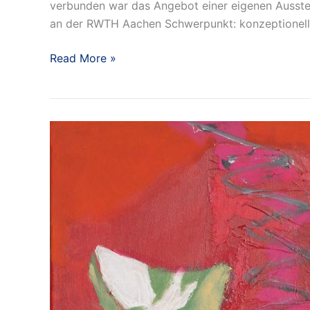
verbunden war das Angebot einer eigenen Ausstell
an der RWTH Aachen Schwerpunkt: konzeptionelle 
Ausstellung
Read More »
Monika
Kuck
mit
Dorette
Christfreund
und
Jürgen
Gaida