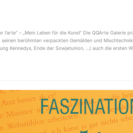
l’arte“ – „Mein Leben für die Kunst“ Die QQArte Galerie pr
n seinen berühmten verpackten Gemälden und Mischtechnike
g Kennedys, Ende der Sowjetunion, ...) auch die ersten Wer