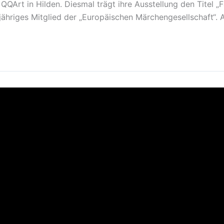
QQArt in Hilden. Diesmal trägt ihre Ausstellung den Titel „
ähriges Mitglied der „Europäischen Märchen­gesellschaft“. 