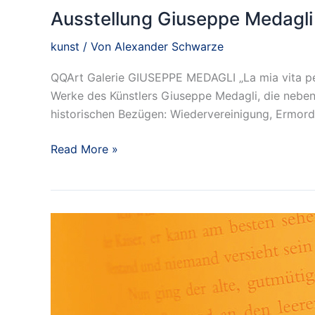
Ausstellung Giuseppe Medagli
kunst
/ Von
Alexander Schwarze
QQArt Galerie GIUSEPPE MEDAGLI „La mia vita per 
Werke des Künstlers Giuseppe Medagli, die nebe
historischen Bezügen: Wiedervereinigung, Ermordun
Ausstellung
Read More »
Giuseppe
Medagli